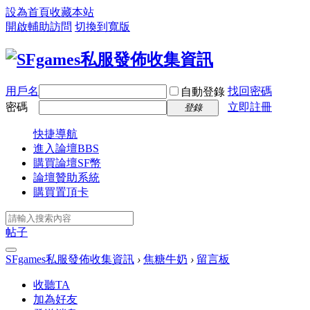
設為首頁
收藏本站
開啟輔助訪問
切換到寬版
用戶名
找回密碼
自動登錄
密碼
立即註冊
登錄
快捷導航
進入論壇
BBS
購買論壇SF幣
論壇贊助系統
購買置頂卡
帖子
SFgames私服發佈收集資訊
›
焦糖牛奶
›
留言板
收聽TA
加為好友