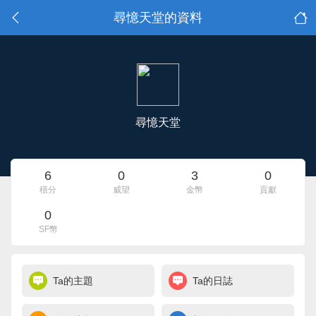
尋憶天堂的資料
尋憶天堂
6
0
3
0
積分
威望
金幣
貢獻
0
SF幣
Ta的主題
Ta的日誌