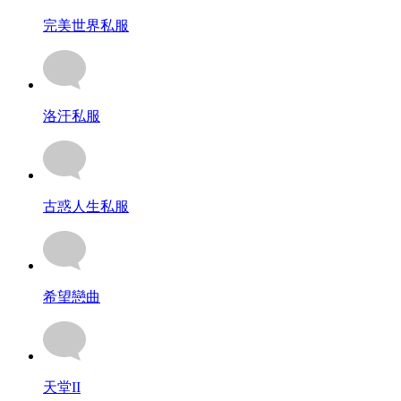
完美世界私服
洛汗私服
古惑人生私服
希望戀曲
天堂II